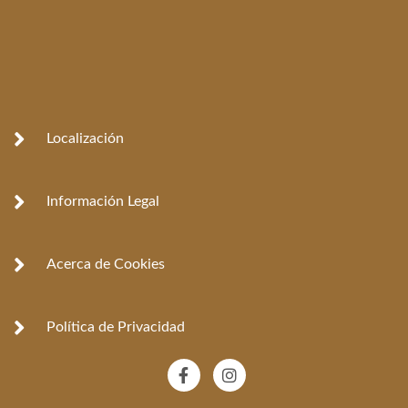
Localización
Información Legal
Acerca de Cookies
Política de Privacidad
F
I
a
n
c
s