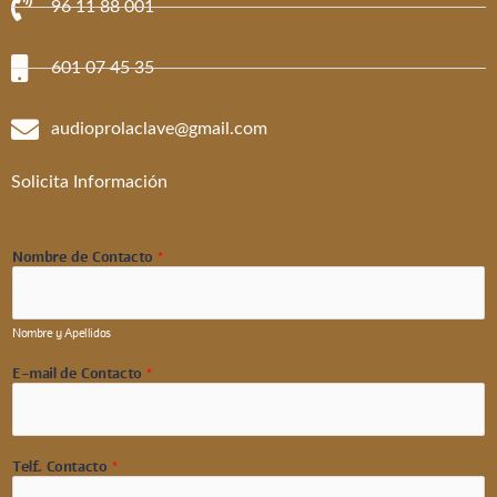
96 11 88 001
601 07 45 35
audioprolaclave@gmail.com
Solicita Información
Nombre de Contacto
*
Nombre y Apellidos
E-mail de Contacto
*
Telf. Contacto
*