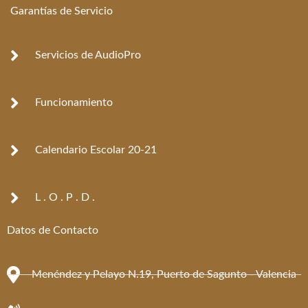
e
t
Garantías de Servicio
b
a
o
g
o
r
k
a
Servicios de AudioPro
-
m
f
Funcionamiento
Calendario Escolar 20-21
L . O . P . D .
Datos de Contacto
Menéndez y Pelayo N.19, Puerto de Sagunto - Valencia