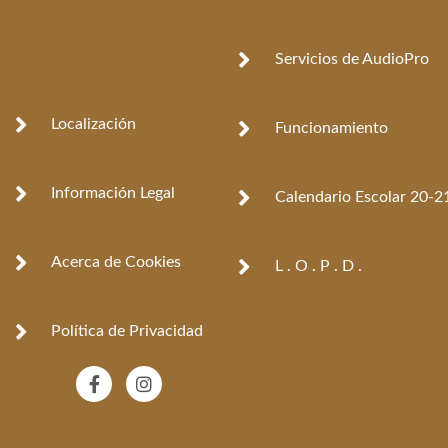
Servicios de AudioPro
Localización
Funcionamiento
Información Legal
Calendario Escolar 20-2
Acerca de Cookies
L . O . P . D .
Política de Privacidad
F
I
a
n
c
s
e
t
b
a