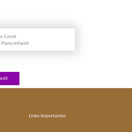
s Corell
 Piano Infantil
antil
Links Importantes