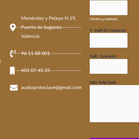
Menéndez y Pelayo N.19,
Nombre y Apellidos
Puerto de Sagunto -
E-mail de Contacto
*
Valencia
96 11 88 001
Telf. Contacto
*
1
601 07 45 35
Info Solicitada
*
audioprolaclave@gmail.com