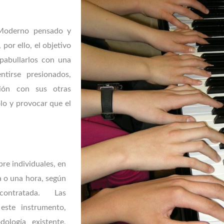
 Moderno pensado y
por ello, el objetivo
pabullarlos con una
ntirse presionados,
ción con sus otras
lo y provocar que el
pre individuales, en
a o una hora, según
ontratada. Las
 este instrumento,
ología existente,