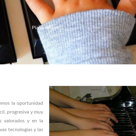
Piano Infantil
cemos la oportunidad
cil, progresiva y muy
s valorados y en la
vas tecnologías y las