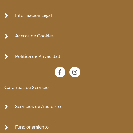
Información Legal
Acerca de Cookies
Política de Privacidad
F
I
a
n
c
s
e
t
Garantías de Servicio
b
a
o
g
o
r
k
a
Servicios de AudioPro
-
m
f
Funcionamiento