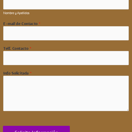
Nombre y Apellidos
E-mail de Contacto
*
Telf. Contacto
*
Info Solicitada
*