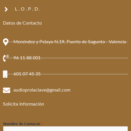
L . O . P . D .
Datos de Contacto
Menéndez y Pelayo N.19, Puerto de Sagunto - Valencia
96 11 88 001
601 07 45 35
audioprolaclave@gmail.com
Solicita Información
Nombre de Contacto
*