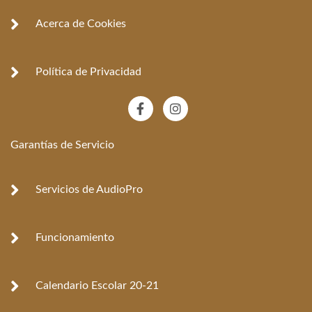
Acerca de Cookies
Política de Privacidad
F
I
a
n
c
s
e
t
Garantías de Servicio
b
a
o
g
o
r
k
a
Servicios de AudioPro
-
m
f
Funcionamiento
Calendario Escolar 20-21