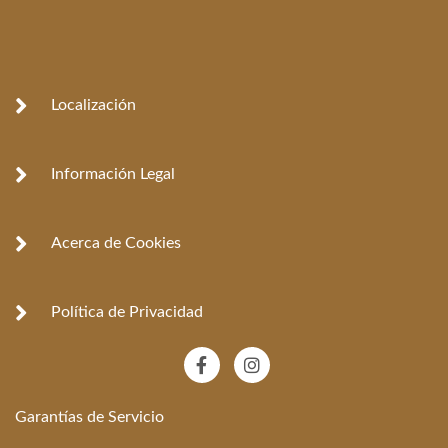
Localización
Información Legal
Acerca de Cookies
Política de Privacidad
F
I
a
n
c
s
e
t
Garantías de Servicio
b
a
o
g