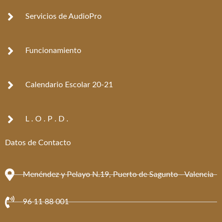
o
r
k
a
Servicios de AudioPro
-
m
f
Funcionamiento
Calendario Escolar 20-21
L . O . P . D .
Datos de Contacto
Menéndez y Pelayo N.19, Puerto de Sagunto - Valencia
96 11 88 001