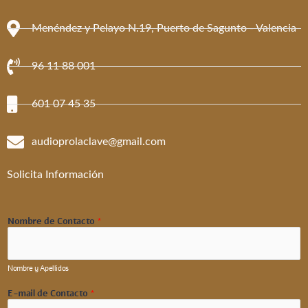
Menéndez y Pelayo N.19, Puerto de Sagunto - Valencia
96 11 88 001
601 07 45 35
audioprolaclave@gmail.com
Solicita Información
Nombre de Contacto
*
Nombre y Apellidos
E-mail de Contacto
*