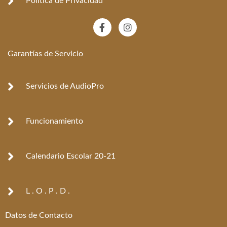
Política de Privacidad
F
I
a
n
c
s
e
t
Garantías de Servicio
b
a
o
g
o
r
k
a
Servicios de AudioPro
-
m
f
Funcionamiento
Calendario Escolar 20-21
L . O . P . D .
Datos de Contacto