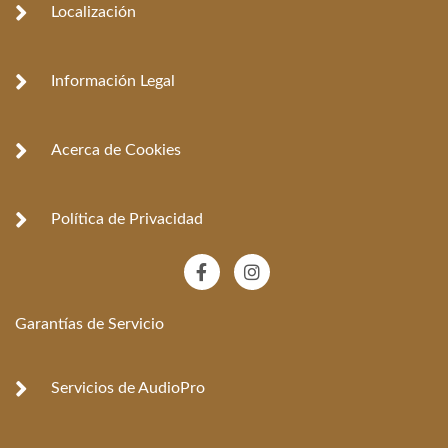
Localización
Información Legal
Acerca de Cookies
Política de Privacidad
F
I
a
n
c
s
e
t
Garantías de Servicio
b
a
o
g
o
r
k
a
Servicios de AudioPro
-
m
f