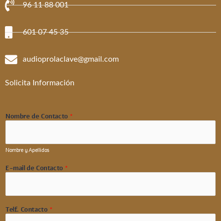
96 11 88 001
601 07 45 35
audioprolaclave@gmail.com
Solicita Información
Nombre de Contacto
*
Nombre y Apellidos
E-mail de Contacto
*
Telf. Contacto
*