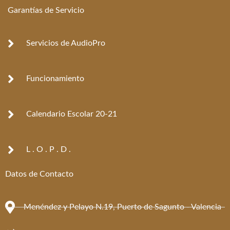
e
t
Garantías de Servicio
b
a
o
g
o
r
k
a
Servicios de AudioPro
-
m
f
Funcionamiento
Calendario Escolar 20-21
L . O . P . D .
Datos de Contacto
Menéndez y Pelayo N.19, Puerto de Sagunto - Valencia