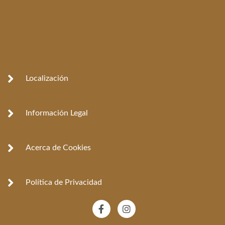
Localización
Información Legal
Acerca de Cookies
Política de Privacidad
F
I
a
n
c
s