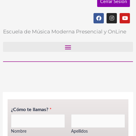
Cerrar Sesión
F
I
Y
a
n
o
c
s
u
e
t
t
Escuela de Música Moderna Presencial y OnLine
b
a
u
o
g
b
o
r
e
k
a
m
¿Cómo te llamas?
*
Nombre
Apellidos