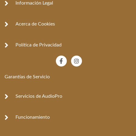
Información Legal
Acerca de Cookies
Política de Privacidad
F
I
a
n
c
s
e
t
Garantías de Servicio
b
a
o
g
o
r
k
a
Servicios de AudioPro
-
m
f
Funcionamiento