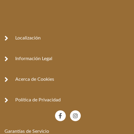
Localización
Información Legal
Acerca de Cookies
Política de Privacidad
F
I
a
n
c
s
e
t
Garantías de Servicio