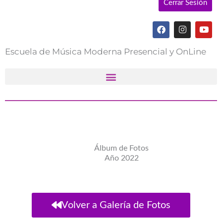
Cerrar Sesión
F
I
Y
a
n
o
c
s
u
e
t
t
Escuela de Música Moderna Presencial y OnLine
b
a
u
o
g
b
o
r
e
k
a
m
Álbum de Fotos
Año 2022
Volver a Galería de Fotos