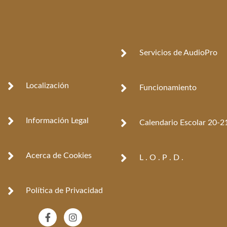
Servicios de AudioPro
Localización
Funcionamiento
Información Legal
Calendario Escolar 20-2
Acerca de Cookies
L . O . P . D .
Política de Privacidad
F
I
a
n