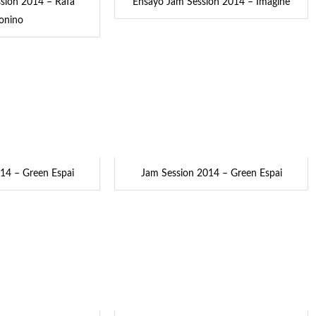
sion 2014 – Rafa
Ensayo Jam Session 2014 – Imagine
onino
14 – Green Espai
Jam Session 2014 – Green Espai