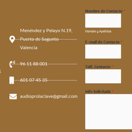
Nombre de Contacto
*
Menéndez y Pelayo N.19,
Nombre y Apellidos
Puerto de Sagunto -
E-mail de Contacto
*
Valencia
96 11 88 001
Telf. Contacto
*
1
601 07 45 35
Info Solicitada
*
audioprolaclave@gmail.com