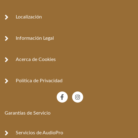
Localización
Información Legal
Acerca de Cookies
Política de Privacidad
F
I
a
n
c
s
e
t
Garantías de Servicio
b
a
o
g
o
r
k
a
Servicios de AudioPro