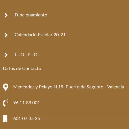
-
m
f
Funcionamiento
Calendario Escolar 20-21
L . O . P . D .
Datos de Contacto
Menéndez y Pelayo N.19, Puerto de Sagunto - Valencia
96 11 88 001
601 07 45 35