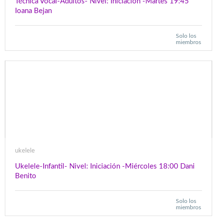
Técnica Vocal-Adultos- Nivel: Iniciación -Martes 19:45
Ioana Bejan
Solo los
miembros
ukelele
Ukelele-Infantil- Nivel: Iniciación -Miércoles 18:00 Dani
Benito
Solo los
miembros