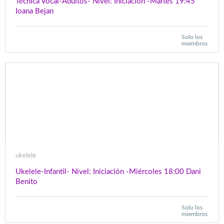
Técnica Vocal-Adultos- Nivel: Iniciación -Martes 19:45
Ioana Bejan
Solo los
miembros
ukelele
Ukelele-Infantil- Nivel: Iniciación -Miércoles 18:00 Dani
Benito
Solo los
miembros