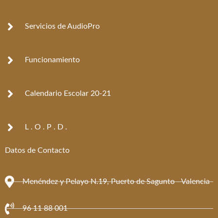
o
g
o
r
k
a
Servicios de AudioPro
-
m
f
Funcionamiento
Calendario Escolar 20-21
L . O . P . D .
Datos de Contacto
Menéndez y Pelayo N.19, Puerto de Sagunto - Valencia
96 11 88 001