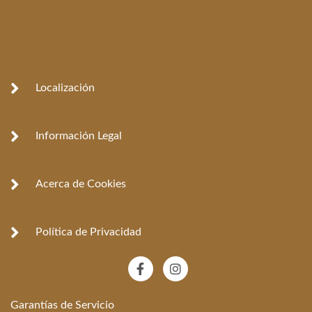
Localización
Información Legal
Acerca de Cookies
Política de Privacidad
F
I
a
n
c
s
e
t
Garantías de Servicio
b
a